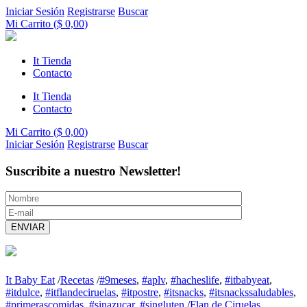
Iniciar Sesión
Registrarse
Buscar
Mi Carrito (
$
0,00
)
It Tienda
Contacto
It Tienda
Contacto
Mi Carrito (
$
0,00
)
Iniciar Sesión
Registrarse
Buscar
Suscribite a nuestro Newsletter!
It Baby Eat
/
Recetas
/
#9meses
,
#aplv
,
#hacheslife
,
#itbabyeat
,
#itdulce
,
#itflandeciruelas
,
#itpostre
,
#itsnacks
,
#itsnackssaludables
,
#primerascomidas
,
#sinazucar
,
#singluten
/
Flan de Ciruelas