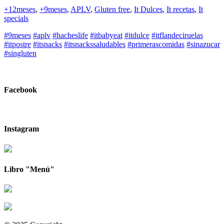
+12meses
,
+9meses
,
APLV
,
Gluten free
,
It Dulces
,
It recetas
,
It
specials
#9meses
#aplv
#hacheslife
#itbabyeat
#itdulce
#itflandeciruelas
#itpostre
#itsnacks
#itsnackssaludables
#primerascomidas
#sinazucar
#singluten
Facebook
Instagram
Libro "Menú"