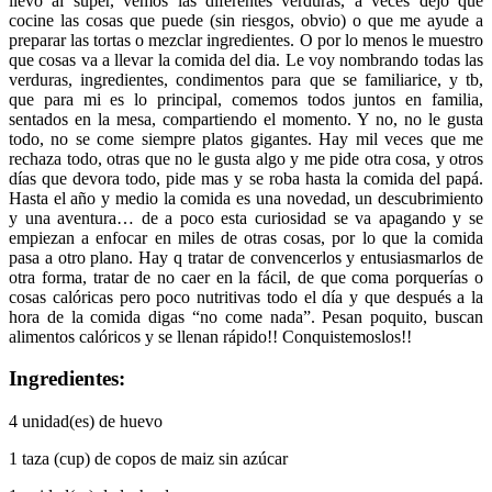
llevo al super, vemos las diferentes verduras, a veces dejo que
cocine las cosas que puede (sin riesgos, obvio) o que me ayude a
preparar las tortas o mezclar ingredientes. O por lo menos le muestro
que cosas va a llevar la comida del dia. Le voy nombrando todas las
verduras, ingredientes, condimentos para que se familiarice, y tb,
que para mi es lo principal, comemos todos juntos en familia,
sentados en la mesa, compartiendo el momento. Y no, no le gusta
todo, no se come siempre platos gigantes. Hay mil veces que me
rechaza todo, otras que no le gusta algo y me pide otra cosa, y otros
días que devora todo, pide mas y se roba hasta la comida del papá.
Hasta el año y medio la comida es una novedad, un descubrimiento
y una aventura… de a poco esta curiosidad se va apagando y se
empiezan a enfocar en miles de otras cosas, por lo que la comida
pasa a otro plano. Hay q tratar de convencerlos y entusiasmarlos de
otra forma, tratar de no caer en la fácil, de que coma porquerías o
cosas calóricas pero poco nutritivas todo el día y que después a la
hora de la comida digas “no come nada”. Pesan poquito, buscan
alimentos calóricos y se llenan rápido!! Conquistemoslos!!
Ingredientes:
4 unidad(es) de huevo
1 taza (cup) de copos de maiz sin azúcar