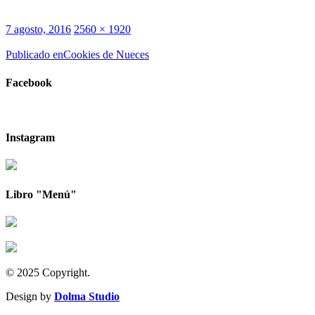
Publicado
Tamaño
7 agosto, 2016
2560 × 1920
el
completo
Navegación
Publicado en
Cookies de Nueces
de
Facebook
entradas
Instagram
Libro "Menú"
© 2025 Copyright.
Design by
Dolma Studio